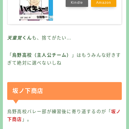
Kindle
Amazon
天童覚
くん
も、捨てがたい…
「
烏野高校（主人公チーム）
」はもうみんな好きす
ぎて絶対に選べないしね
坂ノ下商店
烏野高校バレー部が練習後に寄り道するのが「
坂ノ
下商店
」。