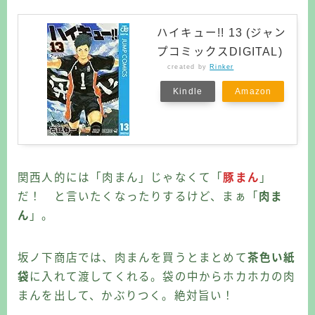
ハイキュー!! 13 (ジャン
プコミックスDIGITAL)
created by
Rinker
Kindle
Amazon
関西人的には「肉まん」じゃなくて「
豚まん
」
だ！ と言いたくなったりするけど、まぁ「
肉ま
ん
」。
坂ノ下商店では、肉まんを買うとまとめて
茶色い紙
袋
に入れて渡してくれる。袋の中からホカホカの肉
まんを出して、かぶりつく。絶対旨い！