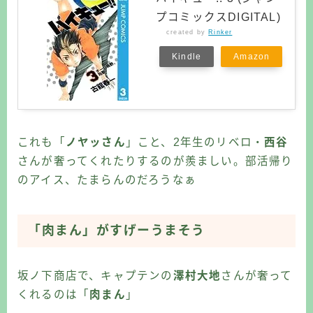
プコミックスDIGITAL)
created by
Rinker
Kindle
Amazon
これも「
ノヤッさん
」こと、2年生のリベロ・
西谷
さんが奢ってくれたりするのが羨ましい。部活帰り
のアイス、たまらんのだろうなぁ
「肉まん」がすげーうまそう
坂ノ下商店で、キャプテンの
澤村大地
さんが奢って
くれるのは「
肉まん
」