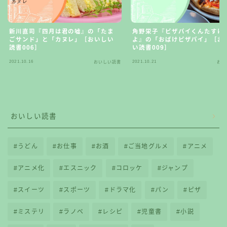
新川直司『四月は君の嘘』の「たま
角野栄子『ピザパイくんたすけ
ごサンド」と「カヌレ」［おいしい
よ』の「おばけピザパイ」［お
読書006］
い読書009］
2021.10.16
2021.10.21
おいしい読書
おい
おいしい読書
うどん
お仕事
お酒
ご当地グルメ
アニメ
アニメ化
エスニック
コロッケ
ジャンプ
スイーツ
スポーツ
ドラマ化
パン
ピザ
ミステリ
ラノベ
レシピ
児童書
小説