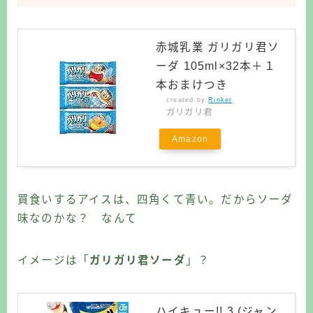
赤城乳業 ガリガリ君ソ
ーダ 105ml×32本＋１
本おまけつき
created by
Rinker
ガリガリ君
Amazon
買食いするアイスは、四角くて青い。だからソーダ
味なのかな？ なんて
イメージは「
ガリガリ君ソーダ
」？
ハイキュー!! 3 (ジャン