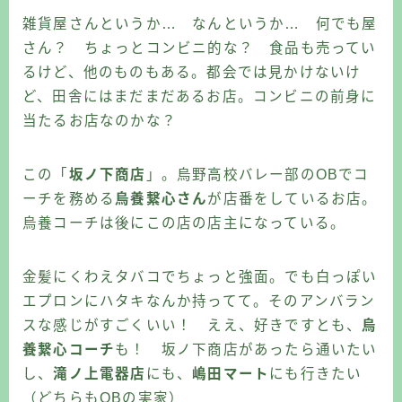
雑貨屋さんというか… なんというか… 何でも屋
さん？ ちょっとコンビニ的な？ 食品も売ってい
るけど、他のものもある。都会では見かけないけ
ど、田舎にはまだまだあるお店。コンビニの前身に
当たるお店なのかな？
この「
坂ノ下商店
」。烏野高校バレー部のOBでコ
ーチを務める
烏養繋心さん
が店番をしているお店。
烏養コーチは後にこの店の店主になっている。
金髪にくわえタバコでちょっと強面。でも白っぽい
エプロンにハタキなんか持ってて。そのアンバラン
スな感じがすごくいい！ ええ、好きですとも、
烏
養繋心コーチ
も！ 坂ノ下商店があったら通いたい
し、
滝ノ上電器店
にも、
嶋田マート
にも行きたい
（どちらもOBの実家）