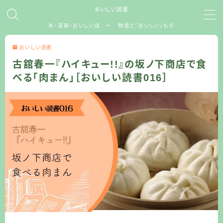
おいしい読書
本・漫画・おいしい話 ～ 物語と「おいしい」もの
MENU
おいしい読書
おいしい読書
お問い合わせ
古舘春一『ハイキュー!!』の坂ノ下商店で食
カテゴリ
べる「肉まん」［おいしい読書016］
プライバシーポリシー
プロフィール
免責事項
利用規約／特定商取引法に基づく表記
有料記事の決済完了ページ
記事一覧